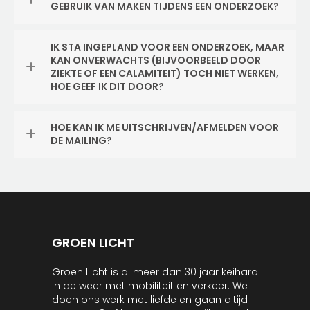
GEBRUIK VAN MAKEN TIJDENS EEN ONDERZOEK?
IK STA INGEPLAND VOOR EEN ONDERZOEK, MAAR
KAN ONVERWACHTS (BIJVOORBEELD DOOR
ZIEKTE OF EEN CALAMITEIT) TOCH NIET WERKEN,
HOE GEEF IK DIT DOOR?
HOE KAN IK ME UITSCHRIJVEN/AFMELDEN VOOR
DE MAILING?
GROEN LICHT
Groen Licht is al meer dan 30 jaar keihard
in de weer met mobiliteit en verkeer. We
doen ons werk met liefde en gaan altijd