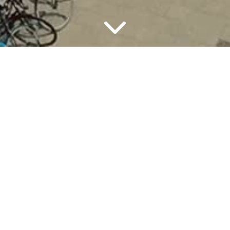
GROEN LICHT ZIET U
GRAAG
Groen Licht is al meer dan 25 jaar keihard in
de weer met mobiliteit en verkeer. We doen
ons werk met liefde en gaan altijd voor een 8
of hoger, en natuurlijk voor de laagste prijs.
Groen Licht vormt zelfstandig haar mening, is
geen jaknikker, maar is altijd coöperatief.